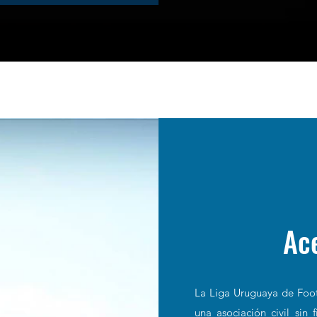
Ac
La Liga Uruguaya de Foot
una asociación civil sin 