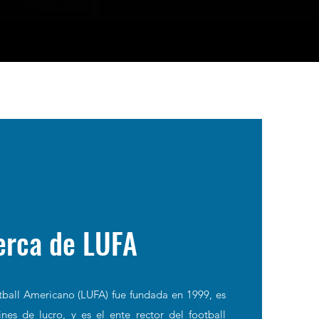
erca de LUFA
ball Americano (LUFA) fue fundada en 1999, es
fines de lucro, y es el ente rector del football