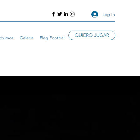
Log In
QUIERO JUGAR
róximos
Galería
Flag Football