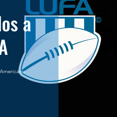
dos a
FA
 Americano